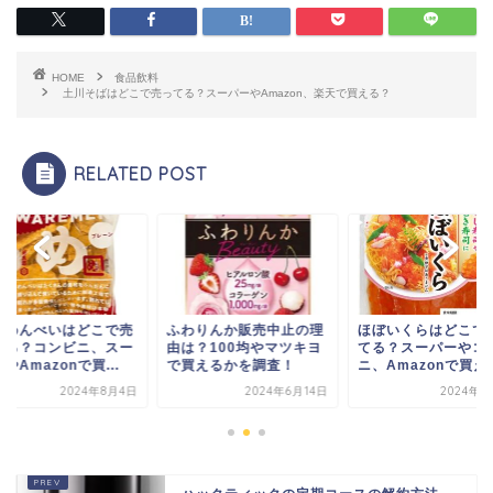
HOME
食品飲料
土川そばはどこで売ってる？スーパーやAmazon、楽天で買える？
RELATED POST
れめんべいはどこで売
ふわりんか販売中止の理
ほぼいくらはどこで
てる？コンビニ、スー
由は？100均やマツキヨ
てる？スーパーやコ
やAmazonで買...
で買えるかを調査！
ニ、Amazonで買え..
2024年8月4日
2024年6月14日
2024年9