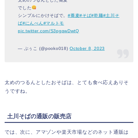
でした
シンプルにかけそばで。
#蕎麦
#そば
#乾麺
#土川そ
ば
#にんべん
#マルトモ
pic.twitter.com/S3pgqwDwtQ
— ぷぅこ (@pooko018)
October 8, 2023
太めのつるんとしたおそばは、とても食べ応えありそ
うですね。
土川そばの通販の販売店
では、次に、アマゾンや楽天市場などのネット通販は