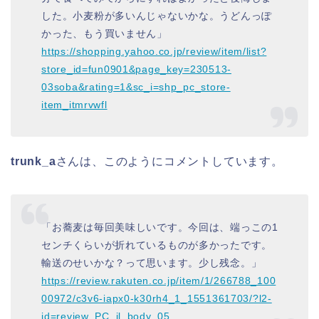
した。小麦粉が多いんじゃないかな。うどんっぽ
かった、もう買いません」
https://shopping.yahoo.co.jp/review/item/list?
store_id=fun0901&page_key=230513-
03soba&rating=1&sc_i=shp_pc_store-
item_itmrvwfl
trunk_a
さんは、このようにコメントしています。
「お蕎麦は毎回美味しいです。今回は、端っこの1
センチくらいが折れているものが多かったです。
輸送のせいかな？って思います。少し残念。」
https://review.rakuten.co.jp/item/1/266788_100
00972/c3v6-iapx0-k30rh4_1_1551361703/?l2-
id=review_PC_il_body_05