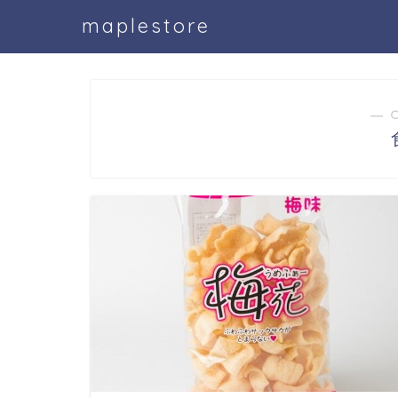
maplestore
― 